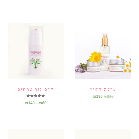
ערכת הקיץ
קרם גוף צמחים
₪
190
₪
230
דורג
₪
140
–
₪
80
5.00
מתוך 5