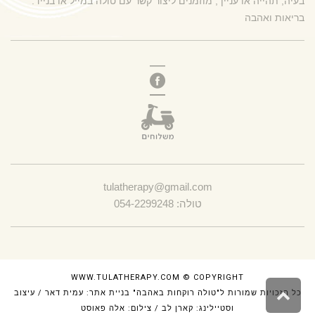
בעיה, תהייה או עניין , מוזמנים ליצור קשר עם טולה במייל או בנייד.
בריאות ואהבה
tulatherapy@gmail.com
טולה: 054-2299248
WWW.TULATHERAPY.COM
© COPYRIGHT
גלילה
כל הזכויות שמורות ל"טולה רוקחות באהבה" בניית אתר:
עמית דאר
/ עיצוב
לראש
וסטיילינג: קארן לב / צילום: אלה פאוסט